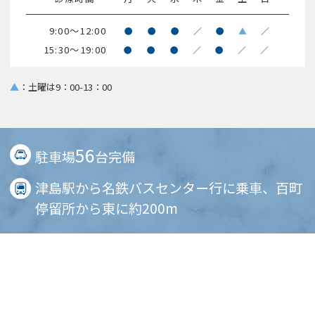
9:00～12:00
●
●
●
／
●
▲
／
15:30～19:00
●
●
●
／
●
／
／
▲
：土曜は9：00-13：00
56
駐車場
台完備
津島駅から名鉄バスセンター行に乗車、百町
停留所から東に約200m