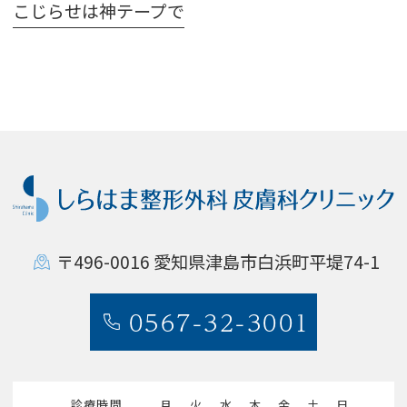
こじらせは神テープで
〒496-0016
愛知県津島市白浜町平堤74-1
0567-32-3001
診療時間
月
火
水
木
金
土
日