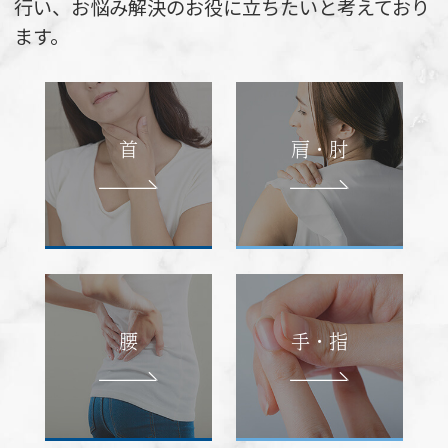
行い、お悩み解決のお役に立ちたいと考えており
ます。
首
肩・肘
腰
手・指