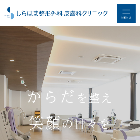
からだ
を整え
笑顔
の日々を