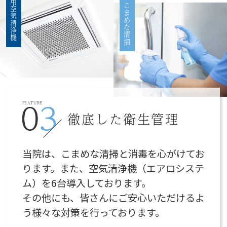
医療用空気清浄機
こまめな清掃
20250523からだに不具合が生じたら…
Clicking
this image will allow you to read
the
blog.
❖一緒に働いてくださる
看護
FEATURE
徹底した衛生管理
師さん
を募集してます
❖帯状疱疹ワクチン（２種類）の接種が可能で
当院は、こまめな清掃と消毒を心がけてお
す
ります。また、空気清浄機（エアロシステ
❖インフルエンザ、コロナの治療中の方は治っ
ム）を6台導入しております。
てからの受診をお願いします
その他にも、皆さんにご安心いただけるよ
❖受付はご本人様が来院されてからとさせてい
う様々な対策を行っております。
ただいてます