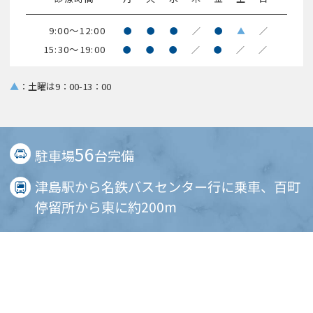
9:00～12:00
●
●
●
／
●
▲
／
15:30～19:00
●
●
●
／
●
／
／
▲
：土曜は9：00-13：00
56
駐車場
台完備
津島駅から名鉄バスセンター行に乗車、百町
停留所から東に約200m