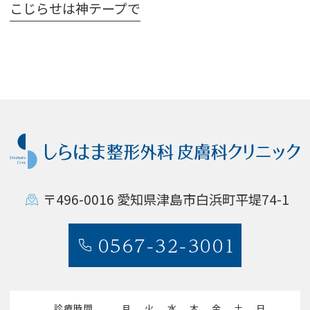
こじらせは神テープで
〒496-0016
愛知県津島市白浜町平堤74-1
0567-32-3001
診療時間
月
火
水
木
金
土
日