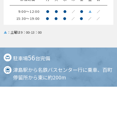
9:00～12:00
●
●
●
／
●
▲
／
15:30～19:00
●
●
●
／
●
／
／
▲
：土曜は9：00-13：00
56
駐車場
台完備
津島駅から名鉄バスセンター行に乗車、百町
停留所から東に約200m