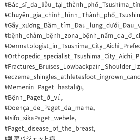
#Bác_sĩ_da_liễu_tại_thành_phố_Tsushima_tỉn
#Chuyên_gia_chỉnh_hình_Thành_phố_Tsushim
#Gãy_xương_Bầm_tím_Đau_lưng_dưới_Đau_va
#bệnh_chàm_bệnh_zona_bệnh_nấm_da_ở_ch
#Dermatologist_in_Tsushima_City_Aichi_Prefe
#Orthopedic_specialist_Tsushima_City_Aichi_P
#Fractures_Bruises_Lowbackpain_Shoulder_Izin
#eczema_shingles_athletesfoot_ingrown_canc
#Memenin_Paget_hastalığı,
#Bệnh_Paget_ở_vú,
#Doença_de_Paget_da_mama,
#Isifo_sikaPaget_webele,
#Paget_disease_of_the_breast,
#乳房パジェット病,