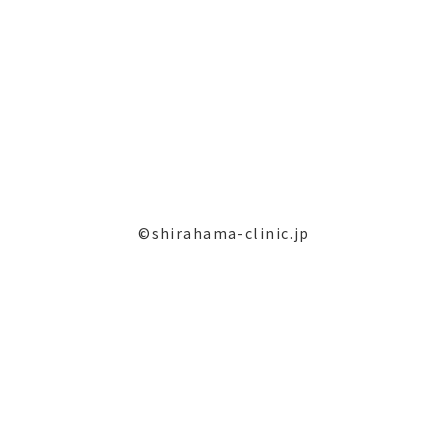
©shirahama-clinic.jp