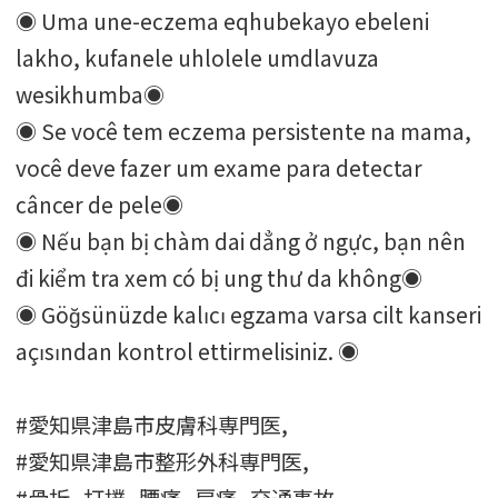
◉ Uma une-eczema eqhubekayo ebeleni
lakho, kufanele uhlolele umdlavuza
wesikhumba◉
◉ Se você tem eczema persistente na mama,
você deve fazer um exame para detectar
câncer de pele◉
◉ Nếu bạn bị chàm dai dẳng ở ngực, bạn nên
đi kiểm tra xem có bị ung thư da không◉
◉ Göğsünüzde kalıcı egzama varsa cilt kanseri
açısından kontrol ettirmelisiniz. ◉
#愛知県津島市皮膚科専門医,
#愛知県津島市整形外科専門医,
#骨折_打撲_腰痛_肩痛_交通事故,