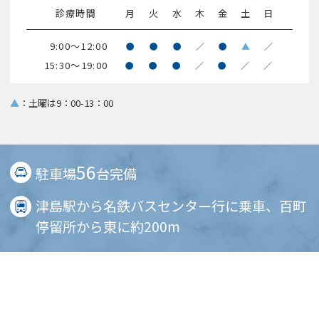
診療時間
月
火
水
木
金
土
日
9:00～12:00
●
●
●
／
●
▲
／
15:30～19:00
●
●
●
／
●
／
／
▲
：土曜は9：00-13：00
56
駐車場
台完備
津島駅から名鉄バスセンター行に乗車、百町
停留所から東に約200m