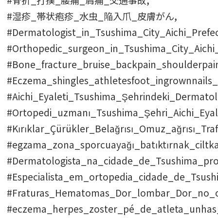
#湿疹_帯状疱疹_水虫_陥入爪_皮膚がん,
#Dermatologist_in_Tsushima_City_Aichi_Prefe
#Orthopedic_surgeon_in_Tsushima_City_Aichi_
#Bone_fracture_bruise_backpain_shoulderpain_
#Eczema_shingles_athletesfoot_ingrownnails_
#Aichi_Eyaleti_Tsushima_Şehrindeki_Dermatol
#Ortopedi_uzmanı_Tsushima_Şehri_Aichi_Eyale
#Kırıklar_Çürükler_Belağrısı_Omuz_ağrısı_Traf
#egzama_zona_sporcuayağı_batıktırnak_ciltka
#Dermatologista_na_cidade_de_Tsushima_prov
#Especialista_em_ortopedia_cidade_de_Tsush
#Fraturas_Hematomas_Dor_lombar_Dor_no_om
#eczema_herpes_zoster_pé_de_atleta_unhas